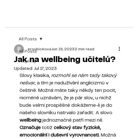
All Posts
eroubickova
Jun 19, 2023
2 min read
All Posts
Jak na wellbeing učitelů?
Projekty
Updated:
Jul 17, 2023
Slovy klasika, 
rozmohl se nám tady takový 
nešvar
, a tím je nadužívání anglicizmů v 
češtině. Možná máte taky někdy ten pocit, 
nicméně uznávám, že je pár slov, u nichž 
bude velmi prospěšné dokážeme-li je do 
našeho slovníku natrvalo zařadit. A slovo 
wellbeing
 jednoznačně patří mezi ně. 
Označuje 
totiž 
celkový stav fyzické, 
emocionální i duševní vyrovnanosti. 
Možná 