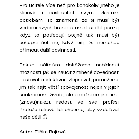
Pro učitele více než pro kohokoliv jiného je 
klíčové i naslouchat svým vlastním 
potřebám. To znamená, že si musí být 
vědomi svých hranic a umět si dát pauzu, 
když to potřebují. Stejně tak musí být 
schopni říct ne, když cítí, že nemohou 
přijmout další povinnosti. 
Pokud učitelům dokážeme nabídnout 
možnosti, jak se naučit zmíněné dovednosti 
pěstovat a efektivně zlepšovat, pomůžeme 
jim tak najít větší spokojenost nejen v jejich 
soukromém životě, ale umožníme jim tím i 
(znovu)nalézt radost ve své profesi. 
Protože takové lidi chceme, aby vzdělávali 
naše děti! 😊
Autor: Eliška Bajtová