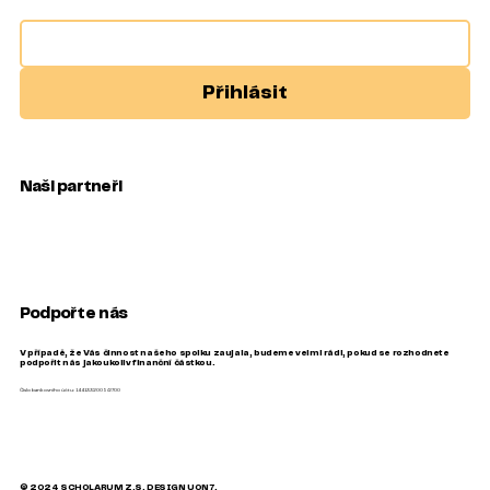
Přihlásit
Naši partneři
Podpořte nás
V případě, že Vás činnost našeho spolku zaujala, budeme velmi rádi, pokud se rozhodnete
podpořit nás jakoukoliv finanční částkou.
Číslo bankovního účtu: 1441332005/2700
© 2024 SCHOLARUM Z.S.
DESIGN
UON7.