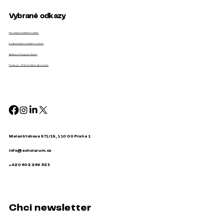
Vybrané odkazy
Pět rad pro každého rodiče
6 odpovědí pro každého učitele
Aplikace Poznejme Česko
Průzkum - Přátelé Vašich dětí online
Melantrichova 971/19, 110 00 Praha 1
info@scholarum.cz
+420 602 269 523
Chci newsletter