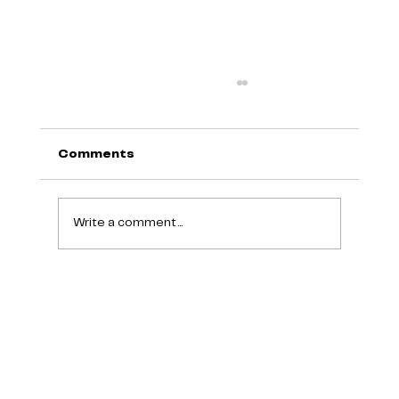
Comments
Write a comment...
Čekají Vaše dítě přijímačky? A na
terapii už jste byli 😁?