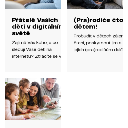
Přátelé Vašich
(Pra)rodiče čtou
dětí v digitálním
dětem!
světě
Probudit v dětech zájem 
Zajímá Vás koho, a co
čtení, poskytnout jim a
sledují Vaše děti na
jejich (pra)rodičům další
internetu? Ztrácíte se v
způsob, jak příjemně
množství youtuberů,
strávit společný čas a
tiktokerů a dalších
navíc rozšířit...
influencerů, o kterých
Vaše...