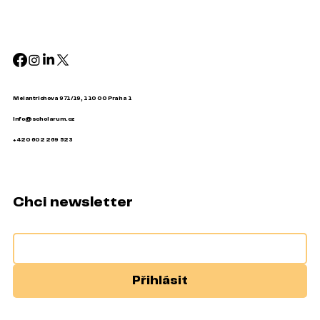
Melantrichova 971/19, 110 00 Praha 1
info@scholarum.cz
+420 602 269 523
Chci newsletter
Přihlásit