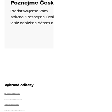
Poznejme Česko
Představujeme Vám
aplikaci "Poznejme Česko",
v níž nabízíme dětem a
jejich rodičům lákavý
způsob, jak trávit
společně volný čas na...
Vybrané odkazy
Pět rad pro každého rodiče
6 odpovědí pro každého učitele
Aplikace Poznejme Česko
Průzkum - Přátelé Vašich dětí online