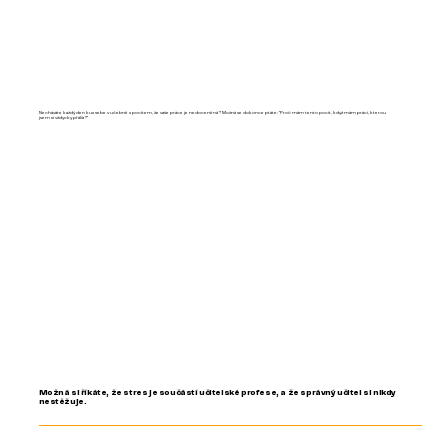
Necháváte každý den kus sebe v učebně s pocitem, že vaše práce je nedoceněná? Možná se dokonce ptáte: "Proč mám tento pocit, když mám práci, kterou
jsem si vždycky přál/a?"
Možná si říkáte, že stres je součástí učitelské profese, a že správný učitel si nikdy
nestěžuje.