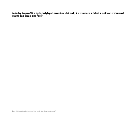
Jaké by to pro Vás bylo, kdybychom vám ukázali, že můžete získat zpět kontrolu nad
svým časem a energií?
Že můžete zažít radost z práce, kterou děláte, i když je náročná?