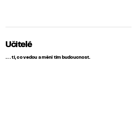
Učitelé
. . . ti, co vedou a mění tím budoucnost.