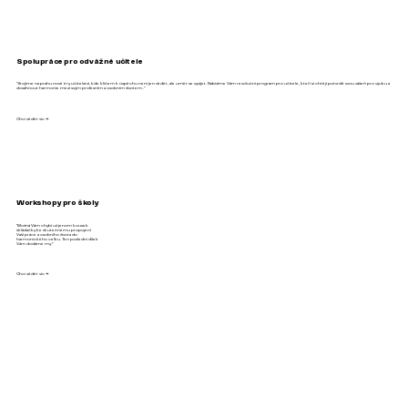
Spolupráce pro odvážné učitele
“Stojíme na prahu nové éry učitelství, kde klíčem k úspěchu není jen vědět, ale umět se vyvíjet. Nabízíme Vám revoluční program pro učitele, kteří si chtějí potvrdit svou vášeň pro výuku a
dosáhnout harmonie mezi svým profesním a osobním životem..”
Chci vědět víc →
Workshopy pro školy
“Možná Vám chybí už jenom kousek
skládačky ke skutečnému propojení
Vaší práce a osobního života do
harmonického celku. Ten poslední dílek
Vám dodáme my.”
Chci vědět víc →