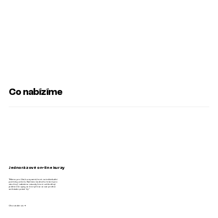
Co nabízíme
Jednorázové on-line kurzy
“Máme pro Vás kurzy zaměřené na individuální
potřeby učitelů. Namísto "jednoho řešení pro
všechny", nabízíme návody, které zohledňují
jedinečné výzvy, se kterými se ve své profesi
setkáváte právě Vy.”
Chci vědět víc →