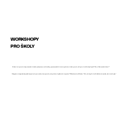
WORKSHOPY
PRO ŠKOLY
Znáte ten pocit, kdy celý den trávíte přípravou na hodiny, opravováním testů a přesto máte pocit, že by to mohlo být lepší? A co Váš osobní život?
Kdy jste si naposledy vzali čas jenom pro sebe, bez pocitu viny nebo myšlenek na práci? Možná si teď říkáte: "Vím, že bych mohl dělat věci jinak, ale nevím jak."