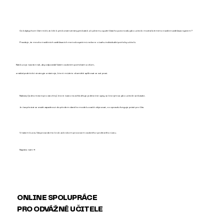
Co kdybychom Vám řekli, že klíč k překonání většiny překážek a k plnému využití Vašeho potenciálu jako učitele možná leží mimo tradiční vzdělávací systém?
Pravda je, že mnoho tradičních vzdělávacích metod a systémů nebere v úvahu individuální potřeby učitelů.
Náš kurz je navržen tak, aby odpovídal Vašim osobním potřebám a cílům,
a nabízí praktické strategie a nástroje, které můžete okamžitě aplikovat ve své praxi.
Nabízejí "jedno řešení pro všechny", které často nezohledňuje jedinečné výzvy, se kterými se jako učitelé setkáváte.
Je čas přestat se snažit zapadnout do předem daného modelu a začít objevovat, co opravdu funguje právě pro Vás.
V našem kurzu Vás provedeme krok za krokem procesem osobního i profesního růstu.
Napište nám →
ONLINE SPOLUPRÁCE
PRO ODVÁŽNÉ UČITELE