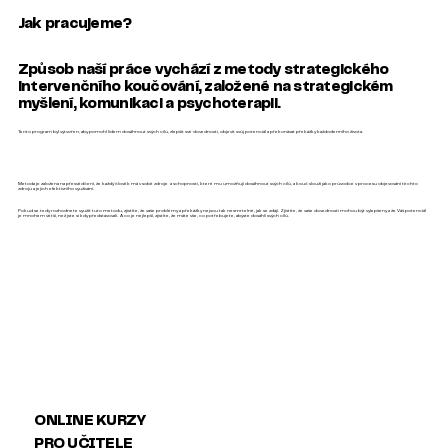
Jak pracujeme?
Způsob naší práce vychází z metody strategického
intervenčního koučování, založené na strategickém
myšlení, komunikaci a psychoterapii.
Tento program byl vytvořen, aby pomohl lidem dosáhnout svých cílů, zlepšit své dovednosti, objevit svůj potenciál a překonávat překážky každodenního života.
Metoda je založena na přesvědčení, že každý člověk má v sobě zdroje a schopnosti, které mu umožňují dosáhnout svých cílů, a kouč slouží jako průvodce v procesu objevování těchto
zdrojů a jejich efektivního využívání.
Pokud se tedy rozhodnete využít tuto metodu, zjistíte, že vaše problémy a překážky nejsou tak nesmrtelné, jak se zdají. Zjistíte, že vaše dovednosti mohou být vylepšeny a že Váš potenciál
je mnohem větší, než jste si kdy představovali. A co je nejlepší, zjistíte, že máte vše, co potřebujete, abyste dosáhli svých cílů.
ONLINE KURZY
PRO UČITELE