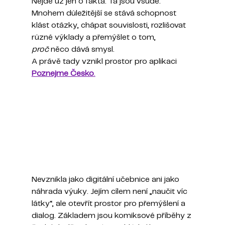
Nejde už jen o fakta. Ta jsou všude. 
Mnohem důležitější se stává schopnost 
klást otázky, chápat souvislosti, rozlišovat 
různé výklady a přemýšlet o tom, 
proč
 něco dává smysl.
A právě tady vznikl prostor pro aplikaci 
Poznejme Česko
.
Nevznikla jako digitální učebnice ani jako 
náhrada výuky. Jejím cílem není „naučit víc 
látky“, ale otevřít prostor pro přemýšlení a 
dialog. Základem jsou komiksové příběhy z 