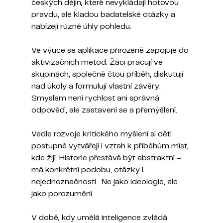
českých dějin, které nevykládají hotovou 
pravdu, ale kladou badatelské otázky a 
nabízejí různé úhly pohledu.
Ve výuce se aplikace přirozeně zapojuje do 
aktivizačních metod. Žáci pracují ve 
skupinách, společně čtou příběh, diskutují 
nad úkoly a formulují vlastní závěry. 
Smyslem není rychlost ani správná 
odpověď, ale zastavení se a přemýšlení.
Vedle rozvoje kritického myšlení si děti 
postupně vytvářejí i vztah k příběhům míst, 
kde žijí. Historie přestává být abstraktní – 
má konkrétní podobu, otázky i 
nejednoznačnosti.  Ne jako ideologie, ale 
jako porozumění.
V době, kdy umělá inteligence zvládá 