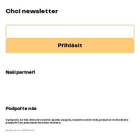
Chci newsletter
Přihlásit
Naši partneři
Podpořte nás
V případě, že Vás činnost našeho spolku zaujala, budeme velmi rádi, pokud se rozhodnete
podpořit nás jakoukoliv finanční částkou.
Číslo bankovního účtu: 1441332005/2700