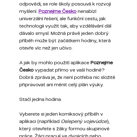
odpovědi, se role školy posouvá k rozvoji 
myšlení. 
Poznejme Česko
 nenabízí 
univerzální řešení, ale funkční cestu, jak 
technologii využít tak, aby vzdělávání dál 
dávalo smysl. Možná právě jeden dobrý 
příběh může být začátkem hodiny, která 
otevře víc než jen učivo.
A jak by mohlo použití aplikace 
Poznejme 
Česko
 vypadat přímo ve vaší hodině? 
Dobrá zpráva je, že není potřeba nic složitě 
připravovat ani měnit celý plán výuky. 
Stačí jedna hodina.
Vyberete si jeden komiksový příběh v 
aplikaci (například 
Oslepený vojevůdce
), 
který otevřete s žáky formou skupinové 
práce. Žáci pracují ve dvojicích nebo 