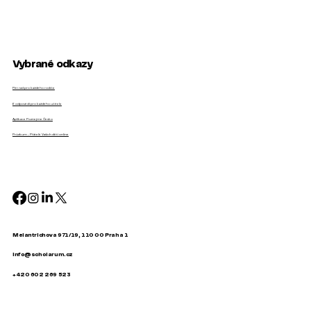
Vybrané odkazy
Pět rad pro každého rodiče
6 odpovědí pro každého učitele
Aplikace Poznejme Česko
Průzkum - Přátelé Vašich dětí online
Melantrichova 971/19, 110 00 Praha 1
info@scholarum.cz
+420 602 269 523