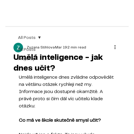
All Posts
Zuzana Stihlova
Mar 19
2 min read
All Posts
Umělá inteligence - jak
Projekty
dnes učit?
Umělá inteligence dnes zvládne odpovědět 
na většinu otázek rychleji než my. 
Informace jsou dostupné okamžitě. A 
právě proto si čím dál víc učitelů klade 
otázku:
Co má ve škole skutečně smysl učit?