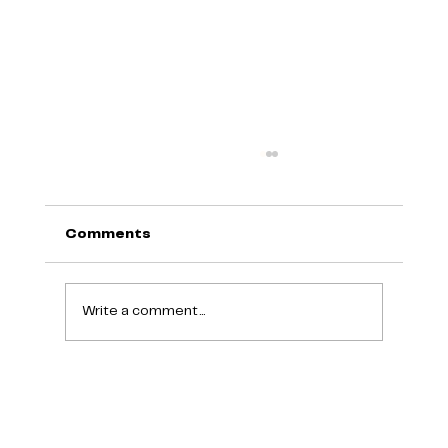
Comments
Write a comment...
Čekáte na výsledky přijímaček?
Tohle si přečtěte!