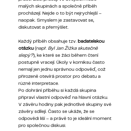
malých skupinách a společně příběh 
procházejí. Nejde o to být nejrychlejší – 
naopak. Smyslem je zastavovat se, 
diskutovat a přemýšlet.
Každý příběh obsahuje tzv. 
badatelskou 
otázku
 (např. 
Byl Jan Žižka skutečně 
slepý?
), ke které se žáci během čtení 
postupně vracejí. Úkoly v komiksu často 
nemají jen jednu správnou odpověď, což 
přirozeně otevírá prostor pro debatu a 
různé interpretace.
Po dohrání příběhu si každá skupina 
připraví vlastní odpověď na hlavní otázku. 
V závěru hodiny pak jednotlivé skupiny své 
závěry sdílejí. Často se ukáže, že se 
odpovědi liší – a právě to je ideální moment 
pro společnou diskusi.