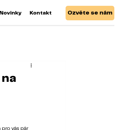
Ozvěte se nám
Novinky
Kontakt
 na
 pro vás pár 