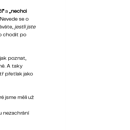
í“
 a 
„nechci 
. Nevede se o 
áváte, 
jestli jste 
ko chodit po 
jak poznat, 
né. A taky 
ř přetlak jako 
é jsme měli už 
 nezachrání 