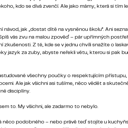
koho, kdo se dívá zvenčí. Ale jako mámy, která si tím le
í návod, jak „dostat dítě na vysněnou školu“. Ani sezna
Spíš vás zvu na malou zpověď – pár upřímných postřeh
í zkušenosti. Z té, kde se v jednu chvíli snažíte o lask
teky jazyk za zuby, abyste neřekli větu, kterou si pak b
tudované všechny poučky o respektujícím přístupu, v
ocemi. Ale jak všichni asi tušíme, něco vědět a skutečně
né disciplíny.
jsem to. My všichni, ale zadarmo to nebylo.
 něco podobného – nebo právě teď stojíte u kuchyňsk