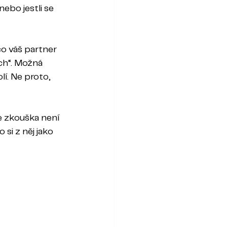
ebo jestli se 
co váš partner 
ch“. Možná 
lí. Ne proto, 
e zkouška není 
si z něj jako 