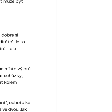
st může být 
 dobré si 
ítěte“. Je to 
tě – ale 
e místo výletů 
at schůzky, 
it kolem 
ent“, ochotu ke 
 ve dvou. Jak 