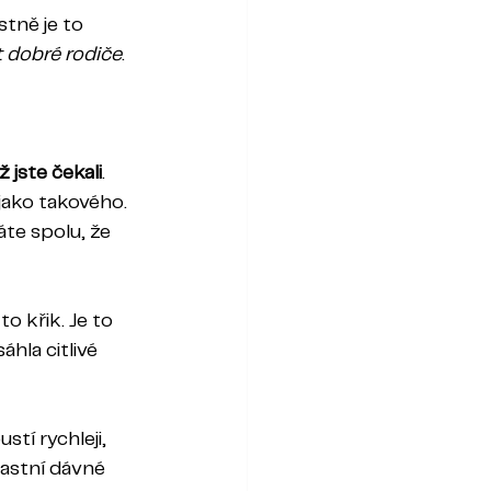
astně je to 
 dobré rodiče
.
ež jste čekali
.      
 jako takového.
áte spolu, že 
o křik. Je to 
hla citlivé 
tí rychleji, 
lastní dávné 