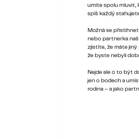
umíte spolu mluvit, 
spíš každý stahujet
Možná se přistihnete
nebo partnerka našt
zjistíte, že máte jin
že byste nebyli dobr
Nejde ale o to být d
jen o bodech a umíst
rodina – a jako part